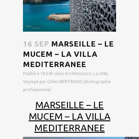
16 SEP
MARSEILLE – LE
MUCEM – LA VILLA
MEDITERRANEE
Publié à 19:24h
dans
Architecture
,
La UNE
,
Voyage
par
Gilles BERTRAND photographe
professionnel
MARSEILLE – LE
MUCEM – LA VILLA
MEDITERRANEE