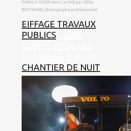
Publié à 19:50h
dans
La UNE
par
Gilles
BERTRAND photographe professionnel
EIFFAGE TRAVAUX
PUBLICS
– UNE
SOIREE AVEC LES
OUVRIERS SUR UN
CHANTIER DE NUIT