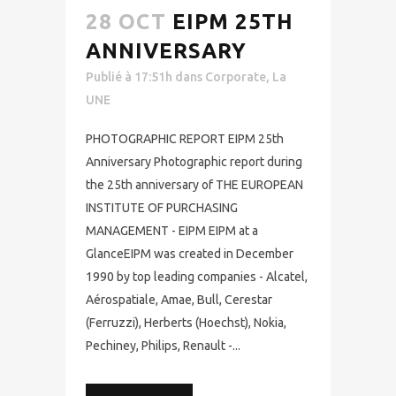
28 OCT
EIPM 25TH
ANNIVERSARY
Publié à 17:51h
dans
Corporate
,
La
UNE
PHOTOGRAPHIC REPORT EIPM 25th
Anniversary Photographic report during
the 25th anniversary of THE EUROPEAN
INSTITUTE OF PURCHASING
MANAGEMENT - EIPM EIPM at a
GlanceEIPM was created in December
1990 by top leading companies - Alcatel,
Aérospatiale, Amae, Bull, Cerestar
(Ferruzzi), Herberts (Hoechst), Nokia,
Pechiney, Philips, Renault -...