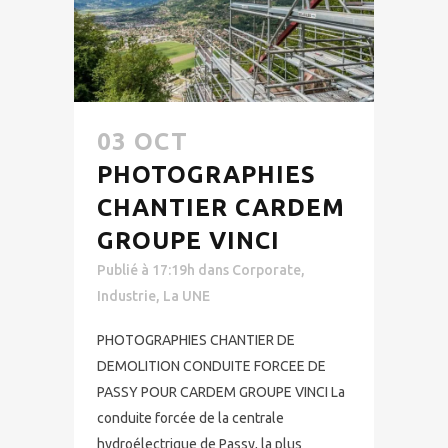
03 OCT
PHOTOGRAPHIES
CHANTIER CARDEM
GROUPE VINCI
Publié à 17:19h
dans
Corporate
,
Industrie
,
La UNE
PHOTOGRAPHIES CHANTIER DE
DEMOLITION CONDUITE FORCEE DE
PASSY POUR CARDEM GROUPE VINCI La
conduite forcée de la centrale
hydroélectrique de Passy, la plus