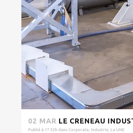
02 MAR
LE CRENEAU INDUS
Publié à 17:52h
dans
Corporate
,
Industrie
,
La UNE