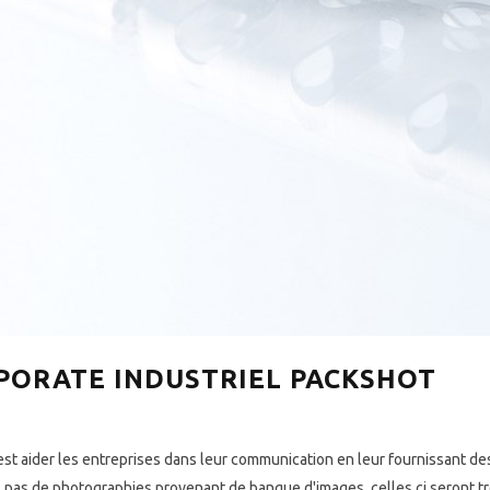
ORATE INDUSTRIEL PACKSHOT
der les entreprises dans leur communication en leur fournissant des
ez pas de photographies provenant de banque d'images, celles ci seront t