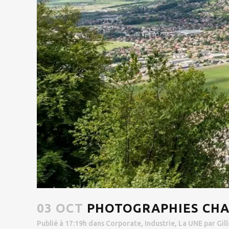
03 OCT
PHOTOGRAPHIES CHA
Publié à 17:19h
dans
Corporate
,
Industrie
,
La UNE
par
Gil