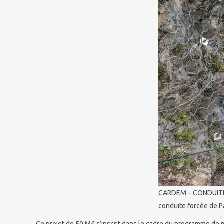
CARDEM – CONDUITE F
conduite forcée de 
Ce projet de 50 M€ s’inscrit dans le cadre du programme de 