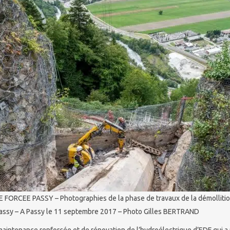
ORCEE PASSY – Photographies de la phase de travaux de la démollition 
Passy – A Passy le 11 septembre 2017 – Photo Gilles BERTRAND
maintenance renforcée et de rénovation de l’hydroélectrique d’EDF qui a 