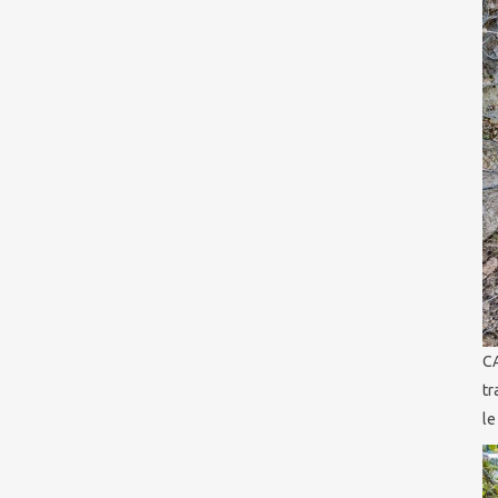
C
tr
le