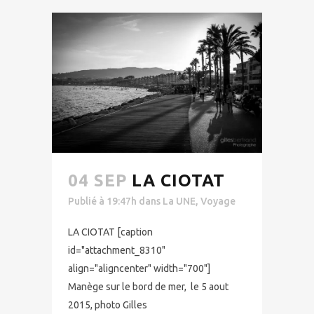
04 SEP
LA CIOTAT
Publié à 19:47h
dans
La UNE
,
Voyage
LA CIOTAT [caption
id="attachment_8310"
align="aligncenter" width="700"]
Manège sur le bord de mer, le 5 aout
2015, photo Gilles