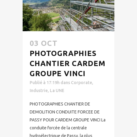
03 OCT
PHOTOGRAPHIES
CHANTIER CARDEM
GROUPE VINCI
Publié à 17:19h
dans
Corporate
,
Industrie
,
La UNE
PHOTOGRAPHIES CHANTIER DE
DEMOLITION CONDUITE FORCEE DE
PASSY POUR CARDEM GROUPE VINCI La
conduite forcée de la centrale
hydroélectrique de Passy, la plus