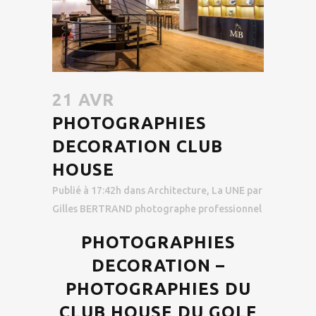
21 AVR
PHOTOGRAPHIES
DECORATION CLUB
HOUSE
Publié à 17:42h
dans
Architecture
,
La UNE
par
Gilles BERTRAND photographe professionnel
PHOTOGRAPHIES
DECORATION –
PHOTOGRAPHIES DU
CLUB HOUSE DU GOLF