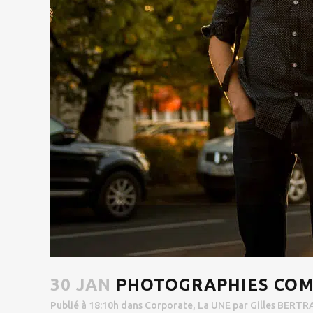
30 JAN
PHOTOGRAPHIES COM
Publié à 18:10h
dans
Corporate
,
La UNE
par
Gilles BERTR