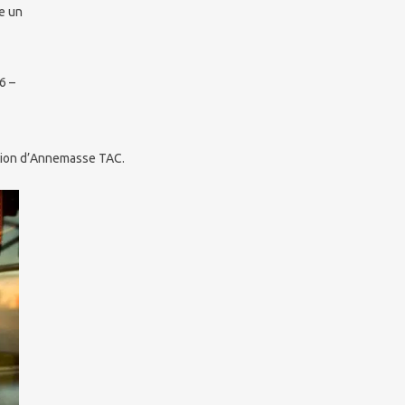
e un
6 –
ation d’Annemasse TAC.