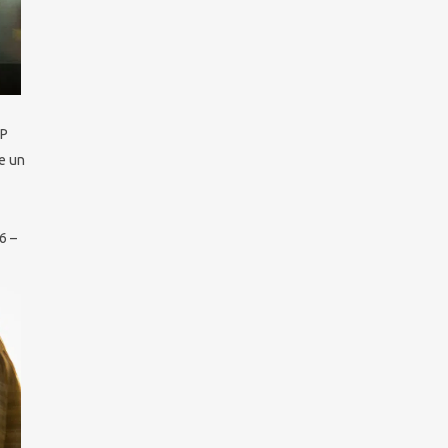
TP
e un
6 –