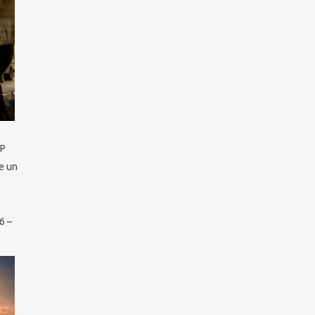
TP
e un
6 –