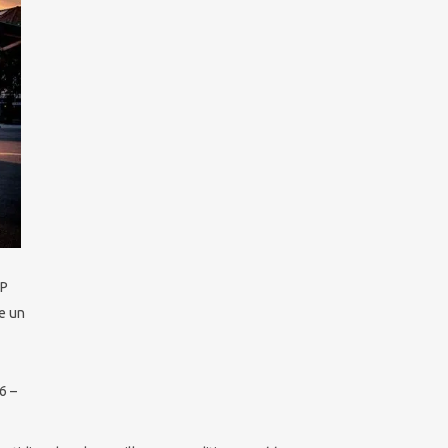
TP
e un
6 –