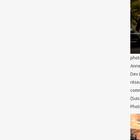
phot
Anne
Dev 
rése
comm
(Suis
Phot