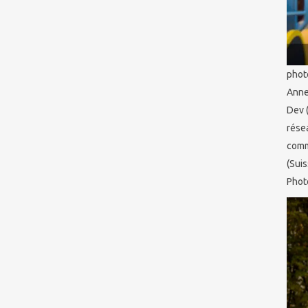
phot
Anne
Dev 
rése
comm
(Suis
Phot