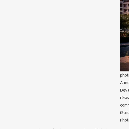
phot
Anne
Dev 
rése
comm
(Suis
Phot