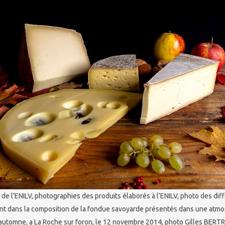
de l’ENILV, photographies des produits élaborés à l’ENILV, photo des dif
nt dans la composition de la fondue savoyarde présentés dans une atm
utomne, a La Roche sur foron, le 12 novembre 2014, photo Gilles BER