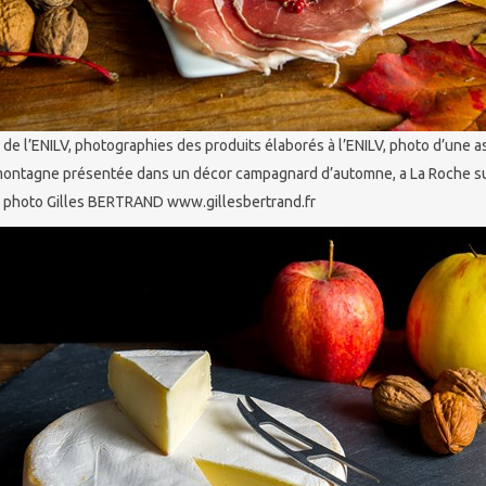
de l’ENILV, photographies des produits élaborés à l’ENILV, photo d’une a
montagne présentée dans un décor campagnard d’automne, a La Roche sur
 photo Gilles BERTRAND www.gillesbertrand.fr