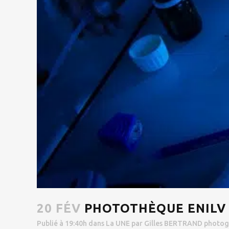
20 FÉV
PHOTOTHÈQUE ENILV
Publié à 19:40h
dans
La UNE
par
Gilles BERTRAND photog