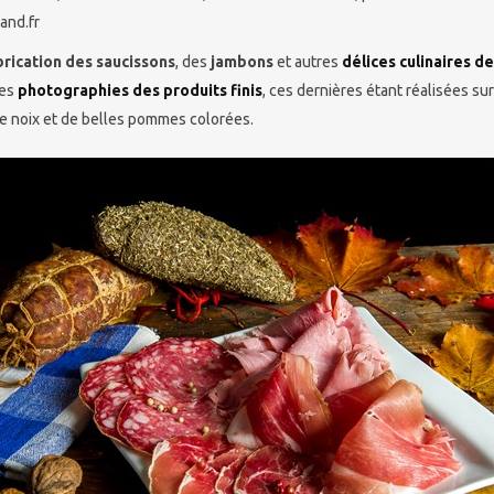
and.fr
brication des saucissons
, des
jambons
et autres
délices culinaires 
les
photographies des produits finis
, ces dernières étant réalisées su
de noix et de belles pommes colorées.