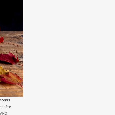
férents
osphère
TRAND