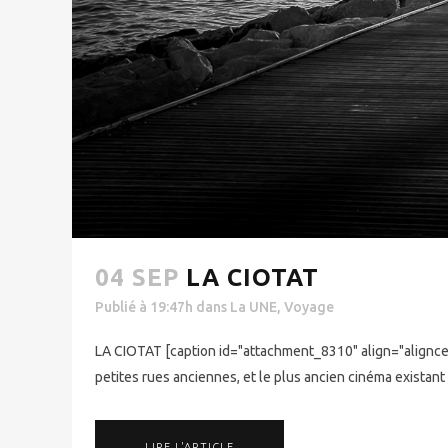
04 SEP
LA CIOTAT
Publié à 19:47h
dans
La UNE
,
Voyage
LA CIOTAT [caption id="attachment_8310" align="aligncen
petites rues anciennes, et le plus ancien cinéma existant
LIRE L'ARTICLE