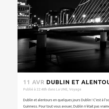
11 AVR
DUBLIN ET ALENTO
Publié à 22:48h
dans
La UNE
,
Voyage
Dublin et alentours en quelques jours Dublin ! C’est à l’
Guinness. Pour tout vous avouer, Dublin n’était pas vraim